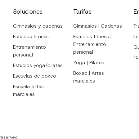
Soluciones
Tarifas
E
Gimnasios y cadenas
Gimnasios | Cadenas
Tr
Estudios fitness
Estudios fitness |
In
Entrenamiento
Entrenamiento
Qu
personal
personal
Ca
Yoga | Pilates
Estudios yoga/pilates
Boxeo | Artes
Escuelas de boxeo
marciales
Escuela artes
marciales
reserved.