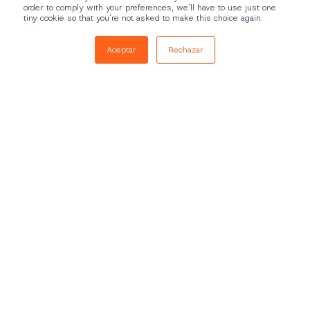
order to comply with your preferences, we'll have to use just one
tiny cookie so that you're not asked to make this choice again.
Aceptar
Rechazar
Experiencia BeOne con Trainingym
2
:
06
BeOne es uno de los
principales grupos
españoles que se
dedica a construir,
gestionar y explotar